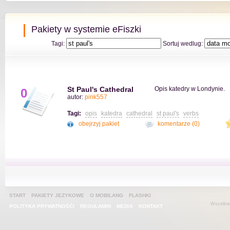
Pakiety w systemie eFiszki
Tagi:
Sortuj wedlug:
St Paul's Cathedral
Opis katedry w Londynie.
0
autor:
pink557
Tagi:
opis
katedra
cathedral
st paul's
verbs
obejrzyj pakiet
komentarze (0)
START
PAKIETY JEZYKOWE
O MOBILANG
FLASHKI
Wszelkie
POLITYKA PRYWATNOŚĆI
REGULAMIN
MEDIA
KONTAKT