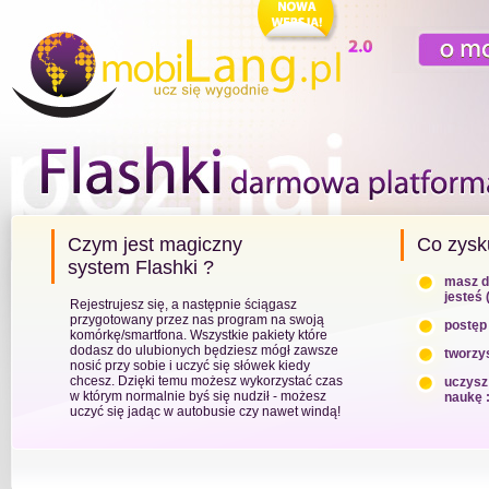
Czym jest magiczny
Co zysk
system Flashki ?
masz d
jesteś 
Rejestrujesz się, a następnie ściągasz
przygotowany przez nas program na swoją
postęp
komórkę/smartfona. Wszystkie pakiety które
dodasz do ulubionych będziesz mógł zawsze
tworzy
nosić przy sobie i uczyć się słówek kiedy
chcesz. Dzięki temu możesz wykorzystać czas
uczysz
w którym normalnie byś się nudził - możesz
naukę :
uczyć się jadąc w autobusie czy nawet windą!