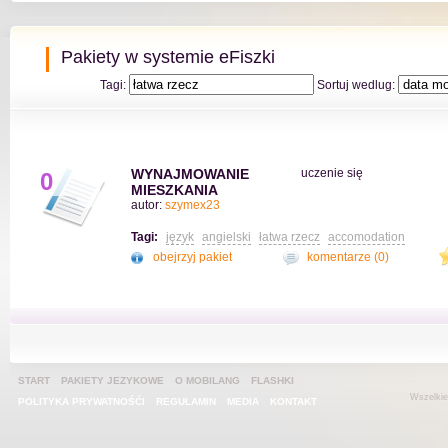
Pakiety w systemie eFiszki
Tagi:
Sortuj wedlug:
WYNAJMOWANIE
uczenie się
0
MIESZKANIA
autor:
szymex23
Tagi:
język
angielski
łatwa rzecz
accomodation
obejrzyj pakiet
komentarze (0)
START
PAKIETY JEZYKOWE
O MOBILANG
FLASHKI
Wszelkie
POLITYKA PRYWATNOŚĆI
REGULAMIN
MEDIA
KONTAKT