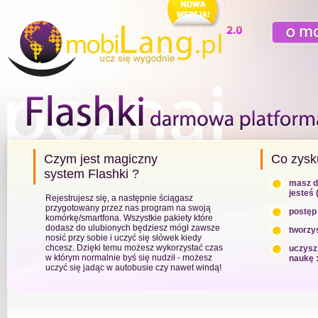
Czym jest magiczny
Co zysk
system Flashki ?
masz d
jesteś 
Rejestrujesz się, a następnie ściągasz
przygotowany przez nas program na swoją
postęp
komórkę/smartfona. Wszystkie pakiety które
dodasz do ulubionych będziesz mógł zawsze
tworzy
nosić przy sobie i uczyć się słówek kiedy
chcesz. Dzięki temu możesz wykorzystać czas
uczysz
w którym normalnie byś się nudził - możesz
naukę :
uczyć się jadąc w autobusie czy nawet windą!