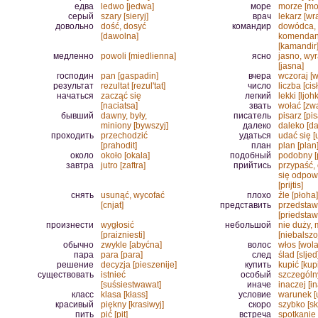
едва
ledwo [jedwa]
море
morze [mo
серый
szary [sieryj]
врач
lekarz [wr
довольно
dość, dosyć
командир
dowódca,
[dawolna]
komendan
[kamandir
медленно
powoli [miedlienna]
ясно
jasno, wy
[jasna]
господин
pan [gaspadin]
вчера
wczoraj [w
результат
rezultat [rezul'tat]
число
liczba [cis
начаться
zacząć się
легкий
lekki [ljohk
[naciatsa]
звать
wołać [zwa
бывший
dawny, były,
писатель
pisarz [pis
miniony [bywszyj]
далеко
daleko [da
проходить
przechodzić
удаться
udać się [
[prahodit]
план
plan [plan
около
około [okala]
подобный
podobny [
завтра
jutro [zaftra]
прийтись
przypaść,
się odpow
[prijtis]
снять
usunąć, wycofać
плохо
źle [płoha]
[cnjat]
представить
przedstaw
[priedstawi
произнести
wygłosić
небольшой
nie duży, 
[praizniesti]
[niebalszo
обычно
zwykle [abyćna]
волос
włos [wola
пара
para [para]
след
ślad [sljed
решение
decyzja [pieszenije]
купить
kupić [kupi
существовать
istnieć
особый
szczególny
[suśsiestwawat]
иначе
inaczej [in
класс
klasa [kłass]
условие
warunek [
красивый
piękny [krasiwyj]
скоро
szybko [sk
пить
pić [pit]
встреча
spotkanie 