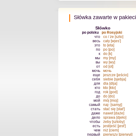
Słówka zawarte w pakiec
Słówko
po polsku
po Rosyjski
что
co / że [szto]
весь
cały [wjes′]
это
to [eta]
по
po [po]
к
do [k]
мы
my [my]
вы
wy [wy]
от
od [ot]
мочь
мочь
еще
jeszcze [jeścio]
себя
siebie [sjebja]
для
dla [dlja]
кто
kto [kto]
год
rok [god]
до
do [do]
мой
mój [moj]
самый
naj- [samyj]
стать
stać się [stat']
даже
nawet [daże]
дело
sprawa [djeło]
чтобы
żeby [sztoby]
есть
jest/jeść [jest']
чем
niż [ciem]
первый
pierwszy [pierwyj]