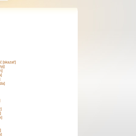
 [skazat′]
ryj]
n]
a]
]
da]
]
]
]
e]
]
ń]