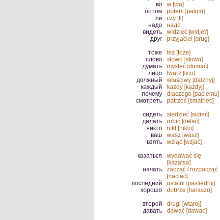
во
w [wa]
потом
potem [patom]
ли
czy [li]
надо
надо
видеть
widzieć [widjet']
друг
przyjaciel [drug]
тоже
też [toże]
слово
słowo [słowo]
думать
mysleć [dumać]
лицо
twarz [lico]
должный
właściwy [dalżnyj]
каждый
każdy [każdyj]
почему
dlaczego [paciemu]
смотреть
patrzeć [smatriec]
сидеть
siedzieć [sidieć]
делать
robić [delać]
никто
nikt [nikto]
ваш
wasz [wasz]
взять
wziąć [wzjać]
казаться
wydawać się
[kazatsa]
начать
zacząć / rozpocząć
[naciać]
последний
ostatni [pasliednij]
хорошо
dobrze [haraszo]
второй
drugi [wtaroj]
давать
dawać [dawac]