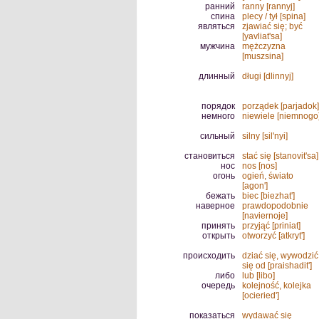
ранний
ranny [rannyj]
спина
plecy / tył [spina]
являться
zjawiać się; być
[yavliat'sa]
мужчина
mężczyzna
[muszsina]
длинный
długi [dlinnyj]
порядок
porządek [parjadok]
немного
niewiele [niemnogo
сильный
silny [sil'nyi]
становиться
stać się [stanovit'sa]
нос
nos [nos]
огонь
ogień, świato
[agon']
бежать
biec [biezhat']
наверное
prawdopodobnie
[naviernoje]
принять
przyjąć [priniat]
открыть
otworzyć [atkryt']
происходить
dziać się, wywodzić
się od [praishadit']
либо
lub [libo]
очередь
kolejność, kolejka
[ocieried']
показаться
wydawać się