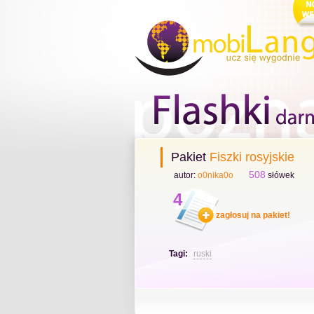
nauka
zaloguj
Pakiet
Fiszki rosyjskie
508
autor:
o0nika0o
słówek
4
zagłosuj na pakiet!
Tagi:
ruski