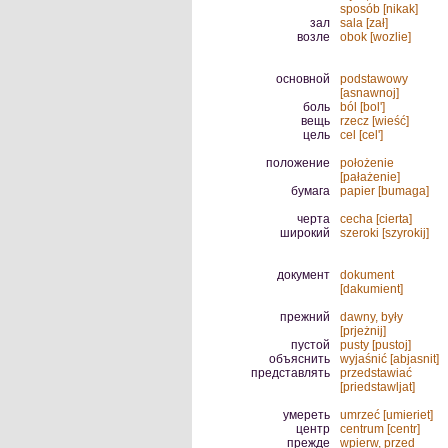
sposób [nikak]
зал
sala [zał]
возле
obok [wozlie]
основной
podstawowy
[asnawnoj]
боль
ból [bol']
вещь
rzecz [wieść]
цель
cel [cel']
положение
położenie
[pałażenie]
бумага
papier [bumaga]
черта
cecha [cierta]
широкий
szeroki [szyrokij]
документ
dokument
[dakumient]
прежний
dawny, były
[prjeżnij]
пустой
pusty [pustoj]
объяснить
wyjaśnić [abjasnit]
представлять
przedstawiać
[priedstawljat]
умереть
umrzeć [umieriet]
центр
centrum [centr]
прежде
wpierw, przed