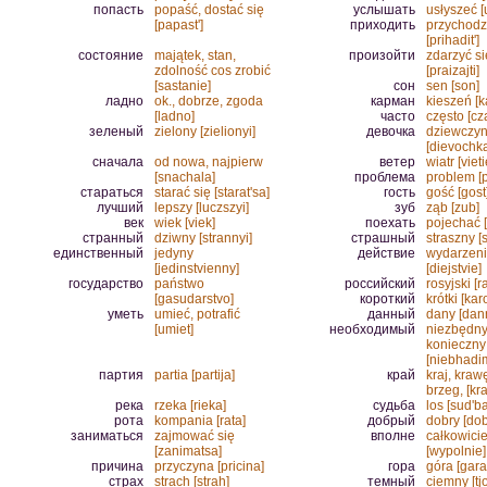
попасть
popaść, dostać się
услышать
usłyszeć [
[papast']
приходить
przychodz
[prihadit']
состояние
majątek, stan,
произойти
zdarzyć si
zdolność cos zrobić
[praizajti]
[sastanie]
сон
sen [son]
ладно
ok., dobrze, zgoda
карман
kieszeń [
[ladno]
часто
często [cz
зеленый
zielony [zielionyi]
девочка
dziewczy
[dievochk
сначала
od nowa, najpierw
ветер
wiatr [vieti
[snachala]
проблема
problem [
стараться
starać się [starat'sa]
гость
gość [gost
лучший
lepszy [luczszyi]
зуб
ząb [zub]
век
wiek [viek]
поехать
pojechać [
странный
dziwny [strannyi]
страшный
straszny [
единственный
jedyny
действие
wydarzen
[jedinstvienny]
[diejstvie]
государство
państwo
российский
rosyjski [ra
[gasudarstvo]
короткий
krótki [karo
уметь
umieć, potrafić
данный
dany [dan
[umiet]
необходимый
niezbędny
konieczny
[niebhadi
партия
partia [partija]
край
kraj, kraw
brzeg, [kra
река
rzeka [rieka]
судьба
los [sud'ba
рота
kompania [rata]
добрый
dobry [dob
заниматься
zajmować się
вполне
całkowicie
[zanimatsa]
[wypolnie]
причина
przyczyna [pricina]
гора
góra [gara
страх
strach [strah]
темный
ciemny [tj