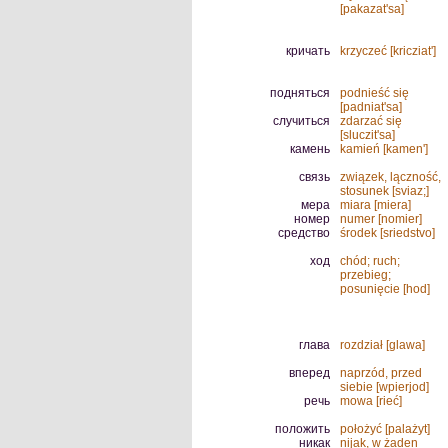
[pakazat'sa]
кричать
krzyczeć [kricziat']
подняться
podnieść się
[padniat'sa]
случиться
zdarzać się
[sluczit'sa]
камень
kamień [kamen']
связь
związek, lączność,
stosunek [sviaz;]
мера
miara [miera]
номер
numer [nomier]
средство
środek [sriedstvo]
ход
chód; ruch;
przebieg;
posunięcie [hod]
глава
rozdział [glawa]
вперед
naprzód, przed
siebie [wpierjod]
речь
mowa [rieć]
положить
położyć [palażyt]
никак
nijak, w żaden