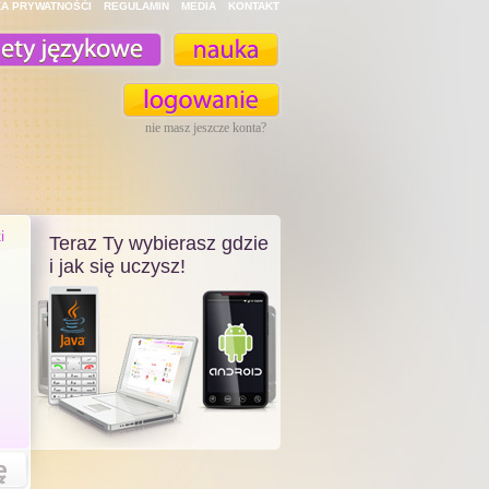
KA PRYWATNOŚĆI
REGULAMIN
MEDIA
KONTAKT
nie masz jeszcze konta?
i
Teraz Ty wybierasz gdzie
i jak się uczysz!