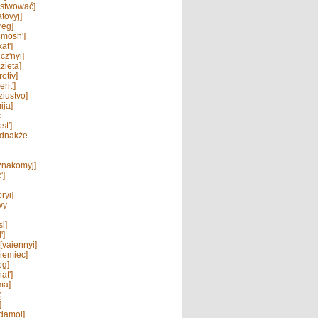
wstwować]
tovyj]
reg]
mosh']
at']
icz'nyi]
zieta]
otiv]
rit']
ziustvo]
ija]
ć
st']
ednakże
znakomyj]
']
ryi]
wy
l]
']
[vaiennyi]
iemiec]
eg]
at']
ma]
ę
]
damoi]