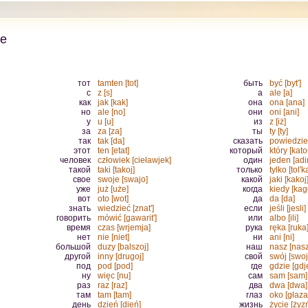
ie
тот
tamten [tot]
быть
być [byt′]
с
z [s]
а
ale [a]
как
jak [kak]
она
ona [ana]
но
ale [no]
они
oni [ani]
у
u [u]
из
z [iż]
за
za [za]
ты
ty [ty]
так
tak [da]
сказать
powiedzieć
этот
ten [etat]
который
który [kato
человек
człowiek [cieławjek]
один
jeden [adi
такой
taki [takoj]
только
tylko [tol′k
свое
swoje [swajo]
какой
jaki [kakoj
уже
już [uże]
когда
kiedy [kag
вот
oto [wot]
да
da [da]
знать
wiedzieć [znat']
если
jeśli [jesli]
говорить
mówić [gawarit']
или
albo [ili]
время
czas [wrjemja]
рука
ręka [ruka
нет
nie [niet]
ни
ani [ni]
большой
duzy [balszoj]
наш
nasz [nasz
другой
inny [drugoj]
свой
swój [swoj
под
pod [pod]
где
gdzie [gdj
ну
więc [nu]
сам
sam [sam]
раз
raz [raz]
два
dwa [dwa]
там
tam [tam]
глаз
oko [głaza
день
dzień [dień]
жизнь
życie [żyz