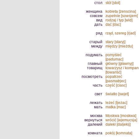
стол
stół [stoł]
женщина
kobieta [żenscina]
совсем
zupełnie [sowsjem]
вид
rodzaj / typ [wid]
дать
dać [dac]
ряд
rząd, szereg [rjad]
старый
stary [staryj]
между
między [mieżdu]
подумать
pomyśleć
[padumac]
главный
główny [gławnyj]
товарищ
towarzysz / kompan
[towariść]
посмотреть
popatrzeć
[pasmatrjec]
часть
część [ciasc]
свет
światło [swjet]
лежать
leżeć [ljeżac]
мать
matka [mac]
москва
Moskwa [moskwa]
вернуться
wrócić [wjemucsja]
далекий
daleki [daljekij]
комната
pokój [komnata]