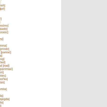
]
ień]
jet']
']
]
możno]
iasto]
prasic]
yj]
orona]
[prosto]
 [paniać]
a]
rug]
ried]
d [nad]
[panimiać]
eń]
niec]
kol'ko]
ias]
emlia]
da]
sjegda]
da]
i]