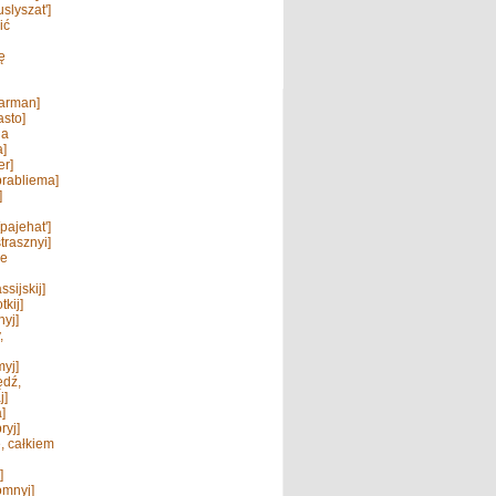
uslyszat']
ić
ę
karman]
asto]
na
a]
er]
prabliema]
]
pajehat']
strasznyi]
ie
ssijskij]
tkij]
nyj]
,
myj]
ędź,
j]
]
ryj]
, całkiem
]
omnyj]