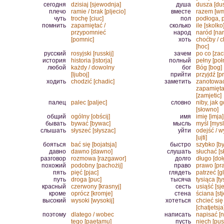
сегодня
dzisiaj [sjewodnja]
душа
dusza [du
плечо
ramie / brak [pljecio]
вместе
razem [wm
чуть
trochę [ciuc]
пол
podłoga, p
помнить
zapamiętać /
сколько
ile [skolko
przypomnieć
народ
naród [na
[pomnic]
хоть
choćby / 
[hoc]
русский
rosyjski [russkij]
зачем
po co [zac
история
historia [istorja]
полный
pełny [poł
любой
każdy / dowolny
бог
Bóg [bog]
[ljuboj]
прийти
przyjdź [pri
ходить
chodzić [chadic]
заметить
zanotować
zapamięt
[zamjetic]
палец
palec [paljec]
словно
niby, jak 
[słowno]
общий
ogólny [obścij]
имя
imię [imja]
бывать
bywać [bywac]
мысль
myśl [mysl
слышать
słyszeć [słyszac]
уйти
odejść / 
[ujti]
бояться
bać się [bojatsja]
быстро
szybko [by
давно
dawno [dawno]
слушать
słuchać [s
разговор
rozmowa [razgawor]
долго
długo [doł
похожий
podobny [pachożij]
право
prawo [pr
пять
pięć [pjac]
глядеть
patrzeć [g
путь
droga [puc]
тысяча
tysiąca [ty
красный
czerwony [krasnyj]
сесть
usiąść [sj
кроме
oprócz [kromje]
стена
ściana [st
высокий
wysoki [wysokij]
хотеться
chcieć się
[chatjetsja
поэтому
dlatego / wobec
написать
napisać [n
tego [paetamu]
пусть
niech [pus