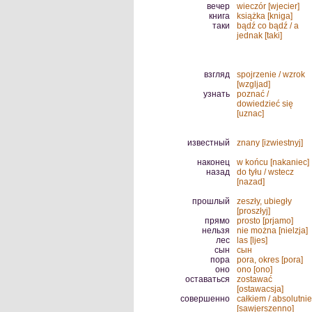
вечер
wieczór [wjecier]
книга
książka [kniga]
таки
bądź co bądź / a
jednak [taki]
взгляд
spojrzenie / wzrok
[wzgljad]
узнать
poznać /
dowiedzieć się
[uznac]
известный
znany [izwiestnyj]
наконец
w końcu [nakaniec]
назад
do tyłu / wstecz
[nazad]
прошлый
zeszły, ubiegły
[proszłyj]
прямо
prosto [prjamo]
нельзя
nie można [nielzja]
лес
las [ljes]
сын
сын
пора
pora, okres [pora]
оно
ono [ono]
оставаться
zostawać
[ostawacsja]
совершенно
całkiem / absolutnie
[sawjerszenno]