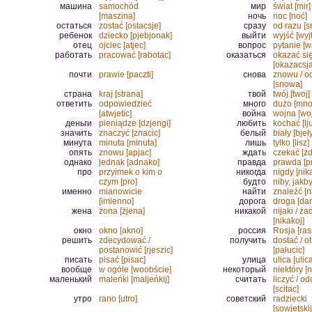
машина
samochód
мир
świat [mir]
[maszina]
ночь
noc [noć]
остаться
zostać [ostacsje]
сразу
od razu [s
ребенок
dziecko [pjebjonak]
выйти
wyjść [wyjt
отец
ojciec [atjec]
вопрос
pytanie [w
работать
pracować [rabotac]
оказаться
okazać si
[okazacsja
почти
prawie [paczti]
снова
znowu / o
[snowa]
страна
kraj [strana]
твой
twój [twoj]
ответить
odpowiedzieć
много
dużo [mno
[atwjetic]
война
wojna [wo
деньги
pieniądze [dzjengi]
любить
kochać [lj
значить
znaczyć [znacic]
белый
biały [bjeły
минута
minuta [minuta]
лишь
tylko [lisz]
опять
znowu [apjac]
ждать
czekać [ż
однако
jednak [adnako]
правда
prawda [p
про
przyimek o kim o
никогда
nigdy [nik
czym [pro]
будто
niby, jakb
именно
mianowicie
найти
znaleźć [n
[imienno]
дорога
droga [da
жена
żona [żjena]
никакой
nijaki / ż
[nikakoj]
окно
okno [akno]
россия
Rosja [ras
решить
zdecydować /
получить
dostać / o
postanowić [rjeszic]
[pałucic]
писать
pisać [pisac]
улица
ulica [ulic
вообще
w ogóle [woobście]
некоторый
niektóry [n
маленький
maleńki [maljeńkij]
считать
liczyć / o
[scitac]
утро
rano [utro]
советский
radziecki
[sowjetskij