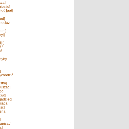
sza]
jestie]
łeć [poł]
]
rod]
chociaż
iem]
nyj]
jti]
 /
ać
gdyby
]
wychodzić
stra]
łuszac]
go]
awo]
ljadzjec]
sjaca]
esc]
jena]
]
apisac]
c]