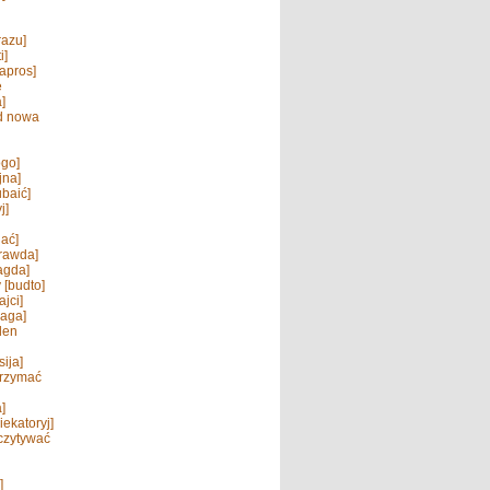
razu]
i]
apros]
ę
]
d nowa
go]
jna]
ubaić]
j]
dać]
rawda]
agda]
y [budto]
ajci]
raga]
aden
sija]
trzymać
a]
iekatoryj]
dczytywać
]