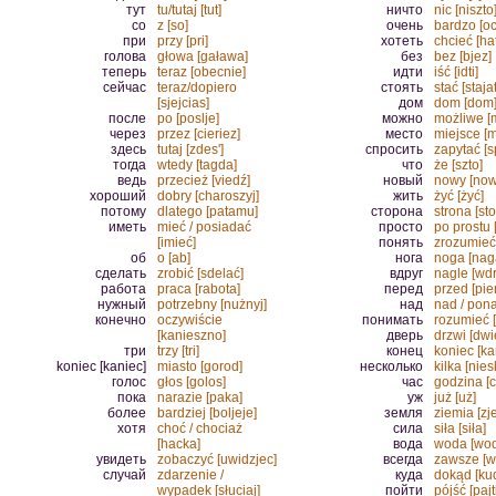
тут
tu/tutaj [tut]
ничто
nic [niszto
со
z [so]
очень
bardzo [oc
при
przy [pri]
хотеть
chcieć [hat
голова
głowa [gaława]
без
bez [bjez]
теперь
teraz [obecnie]
идти
iść [idti]
сейчас
teraz/dopiero
стоять
stać [stajat
[sjejcias]
дом
dom [dom
после
po [poslje]
можно
możliwe [
через
przez [cieriez]
место
miejsce [m
здесь
tutaj [zdes']
спросить
zapytać [s
тогда
wtedy [tagda]
что
że [szto]
ведь
przecież [viedź]
новый
nowy [now
хороший
dobry [charoszyj]
жить
żyć [żyć]
потому
dlatego [patamu]
сторона
strona [st
иметь
mieć / posiadać
просто
po prostu 
[imieć]
понять
zrozumieć
об
o [ab]
нога
noga [nag
сделать
zrobić [sdelać]
вдруг
nagle [wd
работа
praca [rabota]
перед
przed [pie
нужный
potrzebny [nużnyj]
над
nad / pona
конечно
oczywiście
понимать
rozumieć 
[kanieszno]
дверь
drzwi [dwi
три
trzy [tri]
конец
koniec [ka
koniec [kaniec]
miasto [gorod]
несколько
kilka [nies
голос
głos [golos]
час
godzina [c
пока
narazie [paka]
уж
już [uż]
более
bardziej [boljeje]
земля
ziemia [zj
хотя
choć / chociaż
сила
siła [siła]
[hacka]
вода
woda [wo
увидеть
zobaczyć [uwidzjec]
всегда
zawsze [w
случай
zdarzenie /
куда
dokąd [ku
wypadek [słuciaj]
пойти
pójść [pajt