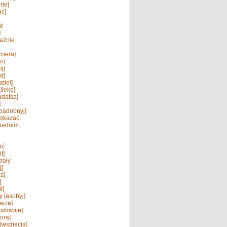
rie]
ać]
t
]
raźnie
ciera]
ło]
ij]
t]
atiel]
lieko]
udatsa]
]
padobnyj]
 okazać
iednim
ić
t]
mały
j]
s]
]
t]
 [asobyj]
acie]
uslowije]
ora]
[wstriecia]