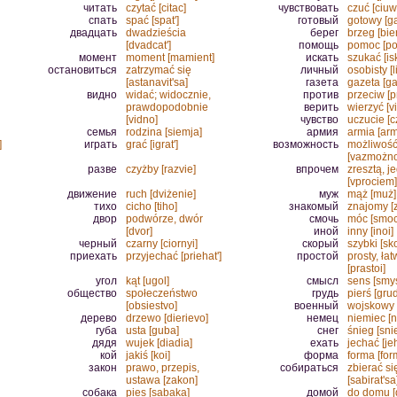
читать
czytać [citac]
чувствовать
czuć [ciu
спать
spać [spat']
готовый
gotowy [ga
двадцать
dwadzieścia
берег
brzeg [bie
[dvadcat']
помощь
pomoc [po
момент
moment [mamient]
искать
szukać [isk
остановиться
zatrzymać się
личный
osobisty [l
[astanavit'sa]
газета
gazeta [ga
видно
widać; widocznie,
против
przeciw [pr
prawdopodobnie
верить
wierzyć [vie
[vidno]
чувство
uczucie [c
семья
rodzina [siemja]
армия
armia [arm
]
играть
grać [igrat']
возможность
możliwoś
[vazmożno
разве
czyżby [razvie]
впрочем
zresztą, j
[vprociem]
движение
ruch [dviżenie]
муж
mąż [muż]
тихо
cicho [tiho]
знакомый
znajomy [
двор
podwórze, dwór
смочь
móc [smoc
[dvor]
иной
inny [inoi]
черный
czarny [ciornyi]
скорый
szybki [sko
приехать
przyjechać [priehat']
простой
prosty, łat
[prastoi]
угол
kąt [ugol]
смысл
sens [smys
общество
społeczeństwo
грудь
pierś [grud
[obsiestvo]
военный
wojskowy 
дерево
drzewo [dierievo]
немец
niemiec [n
губа
usta [guba]
снег
śnieg [sni
дядя
wujek [diadia]
ехать
jechać [jeh
кой
jakiś [koi]
форма
forma [for
закон
prawo, przepis,
собираться
zbierać si
ustawa [zakon]
[sabirat'sa
собака
pies [sabaka]
домой
do domu [